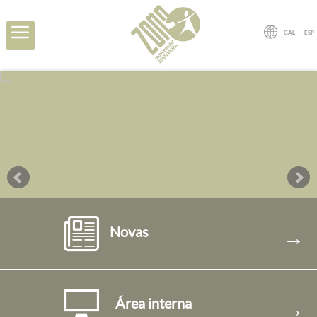
GAL
ESP
Novas
→
Área interna
→