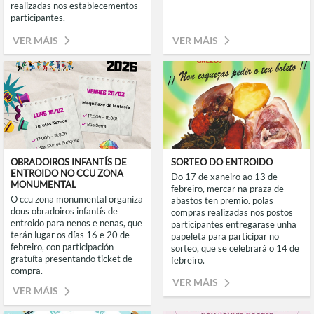
realizadas nos establecementos
participantes.
VER MÁIS
VER MÁIS
OBRADOIROS INFANTÍS DE
SORTEO DO ENTROIDO
ENTROIDO NO CCU ZONA
do 17 de xaneiro ao 13 de
MONUMENTAL
febreiro, mercar na praza de
o ccu zona monumental organiza
abastos ten premio. polas
dous obradoiros infantís de
compras realizadas nos postos
entroido para nenos e nenas, que
participantes entregarase unha
terán lugar os días 16 e 20 de
papeleta para participar no
febreiro, con participación
sorteo, que se celebrará o 14 de
gratuíta presentando ticket de
febreiro.
compra.
VER MÁIS
VER MÁIS