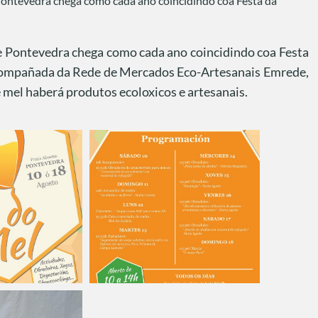
Pontevedra chega como cada ano coincidindo coa Festa da
de Pontevedra chega como cada ano coincidindo coa Festa
compañada da Rede de Mercados Eco-Artesanais Emrede,
mel haberá produtos ecoloxicos e artesanais.