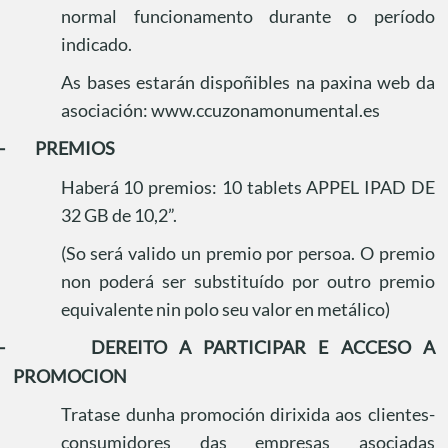
normal funcionamento durante o período
indicado.
As bases estarán dispoñibles na paxina web da
asociación: www.ccuzonamonumental.es
-
PREMIOS
Haberá 10 premios: 10 tablets APPEL IPAD DE
32 GB de 10,2”.
(So será valido un premio por persoa. O premio
non poderá ser substituído por outro premio
equivalente nin polo seu valor en metálico)
-
DEREITO A PARTICIPAR E ACCESO A
PROMOCION
Tratase dunha promoción dirixida aos clientes-
consumidores das empresas asociadas